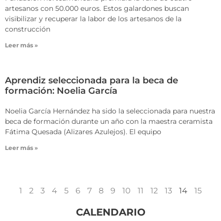
artesanos con 50.000 euros. Estos galardones buscan
visibilizar y recuperar la labor de los artesanos de la
construcción
Leer más »
Aprendiz seleccionada para la beca de
formación: Noelia García
Noelia García Hernández ha sido la seleccionada para nuestra
beca de formación durante un año con la maestra ceramista
Fátima Quesada (Alizares Azulejos). El equipo
Leer más »
1
2
3
4
5
6
7
8
9
10
11
12
13
14
15
CALENDARIO