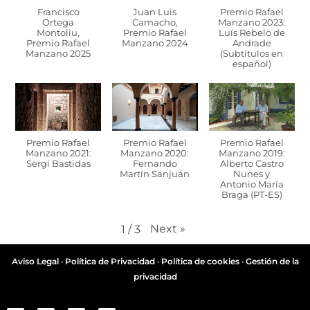
Francisco
Juan Luis
Premio Rafael
Ortega
Camacho,
Manzano 2023:
Montoliu,
Premio Rafael
Luís Rebelo de
Premio Rafael
Manzano 2024
Andrade
Manzano 2025
(Subtítulos en
español)
Premio Rafael
Premio Rafael
Premio Rafael
Manzano 2021:
Manzano 2020:
Manzano 2019:
Sergi Bastidas
Fernando
Alberto Castro
Martín Sanjuán
Nunes y
Antonio María
Braga (PT-ES)
Next
»
1
/
3
Aviso Legal
·
Política de Privacidad
·
Política de cookies
·
Gestión de la
privacidad