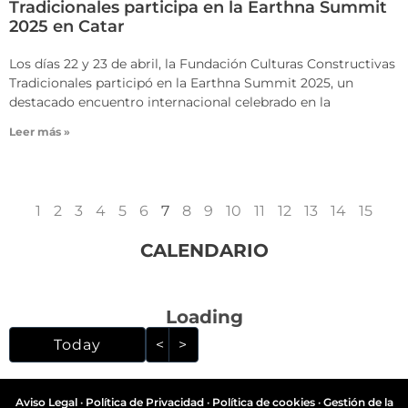
Tradicionales participa en la Earthna Summit
2025 en Catar
Los días 22 y 23 de abril, la Fundación Culturas Constructivas
Tradicionales participó en la Earthna Summit 2025, un
destacado encuentro internacional celebrado en la
Leer más »
1
2
3
4
5
6
7
8
9
10
11
12
13
14
15
CALENDARIO
Loading - current view i
Loading
Skip Calendar
Today
<
>
Aviso Legal
·
Política de Privacidad
·
Política de cookies
·
Gestión de la