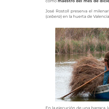
como
maestro del mes de dici
José Rostoll preserva el milenar
(
cebera
) en la huerta de Valenc
En la ejecución de una barraca, 