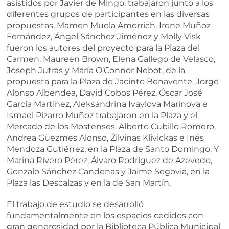
asistidos por Javier de Mingo, trabajaron junto a los
diferentes grupos de participantes en las diversas
propuestas. Mamen Muela Amorrich, Irene Muñoz
Fernández, Ángel Sánchez Jiménez y Molly Visk
fueron los autores del proyecto para la Plaza del
Carmen. Maureen Brown, Elena Gallego de Velasco,
Joseph Jutras y María O’Connor Nebot, de la
propuesta para la Plaza de Jacinto Benavente. Jorge
Alonso Albendea, David Cobos Pérez, Óscar José
García Martínez, Aleksandrina Ivaylova Marinova e
Ismael Pizarro Muñoz trabajaron en la Plaza y el
Mercado de los Mostenses. Alberto Cubillo Romero,
Andrea Güezmes Alonso, Žilvinas Klivickas e Inés
Mendoza Gutiérrez, en la Plaza de Santo Domingo. Y
Marina Rivero Pérez, Álvaro Rodríguez de Azevedo,
Gonzalo Sánchez Candenas y Jaime Segovia, en la
Plaza las Descalzas y en la de San Martín.
El trabajo de estudio se desarrolló
fundamentalmente en los espacios cedidos con
gran generosidad por la Biblioteca Pública Municipal