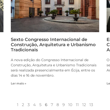
Sexto Congresso Internacional de
E
Construção, Arquitetura e Urbanismo
C
Tradicionais
A
A nova edição do Congresso Internacional de
O
Construção, Arquitetura e Urbanismo Tradicionais
s
será realizada presencialmente em Écija, entre os
A
dias 14 e 16 de novembro.
Ler mais »
Le
1
2
3
4
5
6
7
8
9
10
11
12
13