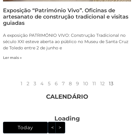
Exposição “Património Vivo”. Oficinas de
artesanato de construção tradicional e visitas
guiadas
A exposição PATRIMÓNIO VIVO: Construção Tradicional no
século XXI esteve aberta ao público no Museu de Santa Cruz
de Toledo entre 2 de junho e
Ler mais »
1
2
3
4
5
6
7
8
9
10
11
12
13
CALENDÁRIO
Loading - current view i
Loading
Skip Calendar
Today
<
>