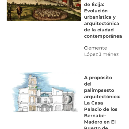
de Écija:
Evolución
urbanística y
arquitectónica
de la ciudad
contemporánea
Clemente
López Jiménez
A propósito
del
palimpsesto
arquitectónico:
La Casa
Palacio de los
Bernabé-
Madero en El
Puerto de