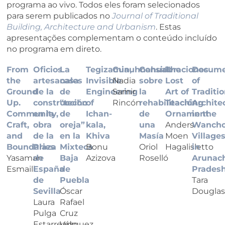
programa ao vivo. Todos eles foram selecionados
para serem publicados no
Journal of Traditional
Building, Architecture and Urbanism
. Estas
apresentações complementam o conteúdo incluído
no programa em direto.
From
Oficios
La
Tegizamin,
Cuauhnahuac
Consideraciones
The
Docume
the
artesanales
casa
Invisible
Nadia
sobre
Lost
of
Ground
de la
de
Engineering
Samir
la
Art of
Traditio
Up.
construcción
“techo
of
Rincón
rehabilitación
Teaching
Archite
Community,
en la
de
Ichan-
de
Ornament
in the
Craft,
obra
oreja”
kala,
una
Anders
Wanch
and
de la
en la
Khiva
Masía
Moen
Village
Boundaries
Plaza
Mixteca
Bonu
Oriol
Hagalisletto
in
Yasaman
de
Baja
Azizova
Roselló
Arunac
Esmaili
España
de
Prades
de
Puebla
Tara
Sevilla
Óscar
Douglas
Laura
Rafael
Pulga
Cruz
Estarreado
Vázquez