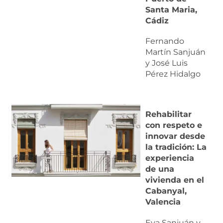
Santa Maria,
Cádiz
Fernando
Martín Sanjuán
y José Luis
Pérez Hidalgo
Rehabilitar
con respeto e
innovar desde
la tradición: La
experiencia
de una
vivienda en el
Cabanyal,
Valencia
Eva Sanjuán y