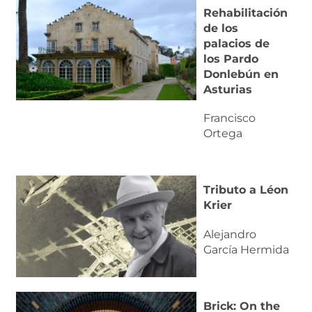
Rehabilitación
de los
palacios de
los Pardo
Donlebún en
Asturias
Francisco
Ortega
Tributo a Léon
Krier
Alejandro
García Hermida
Brick: On the