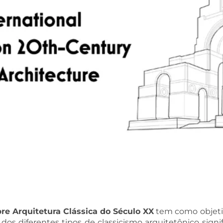
bre Arquitetura Clássica do Século XX
tem como objetiv
ca dos diferentes tipos de classicismo arquitetônico sig