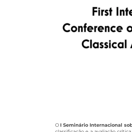
O
I Seminário Internacional so
classificação e a avaliação críti