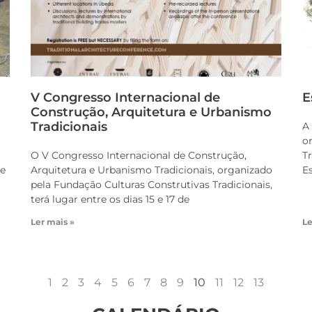
V Congresso Internacional de
E
Construção, Arquitetura e Urbanismo
Tradicionais
A 
o
O V Congresso Internacional de Construção,
T
de
Arquitetura e Urbanismo Tradicionais, organizado
E
pela Fundação Culturas Construtivas Tradicionais,
terá lugar entre os dias 15 e 17 de
Ler mais »
Le
1
2
3
4
5
6
7
8
9
10
11
12
13