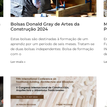
a
Bolsas Donald Gray de Artes da
M
Construção 2024
P
Estas bolsas são destinadas à formação de um
E
aprendiz por um período de seis meses. Tratam-se
F
de duas bolsas independentes: Bolsa de formação
I
com o
d
Ler mais »
Le