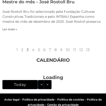
Mestre do mês – José Rostoll Bru
José Rostoll Bru foi selecionado pela Fundação Culturas
Construtivas Tradicionais e pelo INTBAU Espanha como
mestre do mês de dezembro de 2025. José Rostoll preserva
Ler mais »
1
2
3
4
5
6
7
8
9
10
11
12
13
CALENDÁRIO
Loading - current view i
Loading
Skip Calendar
Today
<
>
Aviso legal
–
Política de privacidade
–
Política de cookies
–
Política de
privacidade – Gestão da privacidade